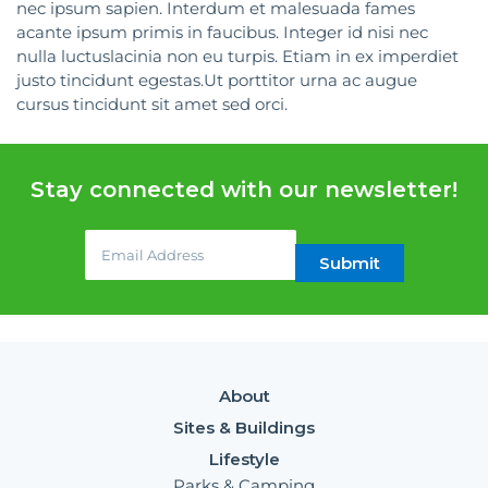
nec ipsum sapien. Interdum et malesuada fames
acante ipsum primis in faucibus. Integer id nisi nec
nulla luctuslacinia non eu turpis. Etiam in ex imperdiet
justo tincidunt egestas.Ut porttitor urna ac augue
cursus tincidunt sit amet sed orci.
Stay connected with our newsletter!
Email
(required)
*
Submit
About
Sites & Buildings
Lifestyle
Parks & Camping