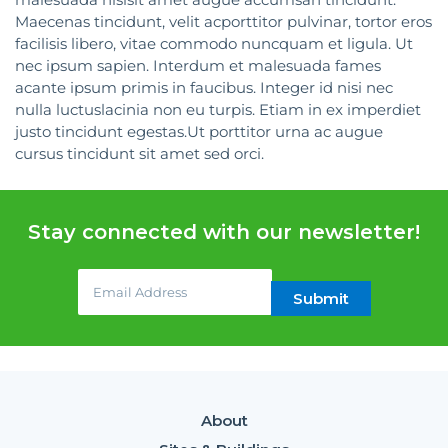
Maecenas tincidunt, velit acporttitor pulvinar, tortor eros
facilisis libero, vitae commodo nuncquam et ligula. Ut
nec ipsum sapien. Interdum et malesuada fames
acante ipsum primis in faucibus. Integer id nisi nec
nulla luctuslacinia non eu turpis. Etiam in ex imperdiet
justo tincidunt egestas.Ut porttitor urna ac augue
cursus tincidunt sit amet sed orci.
Stay connected with our newsletter!
Email
(required)
*
Submit
About